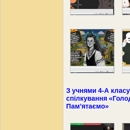
З учнями 4-А клас
спілкування «Голо
Пам’ятаємо»