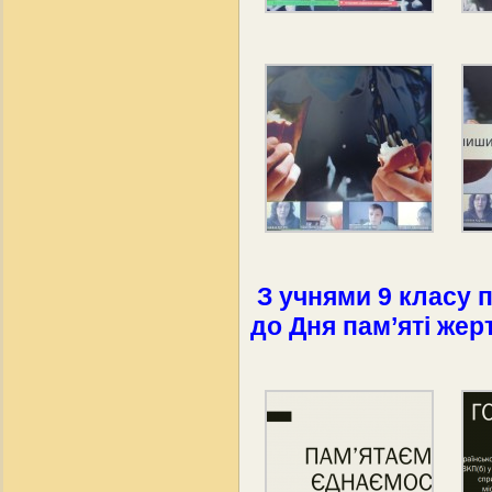
З учнями 9 класу 
до Дня пам’яті же