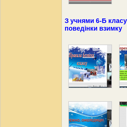
З учнями 6-Б клас
поведінки взимку