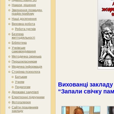
Накази, рішення
Звернення громадян,
графік прийому
Наші досягнення
Виховна робота
Робота гуртків
Безпека
життєдіяльності
Бібліотека
Учнівське
самоврядування
Методична скринька
Першокласникам
Медична інформація
Сторінка психолога
Батькам
Учням
Вихованці закладу 
Педагогам
“Запали свічку пам
Державні закупівлі
Електронні підручники
Фотогалерея
Сайти працівників
закладу