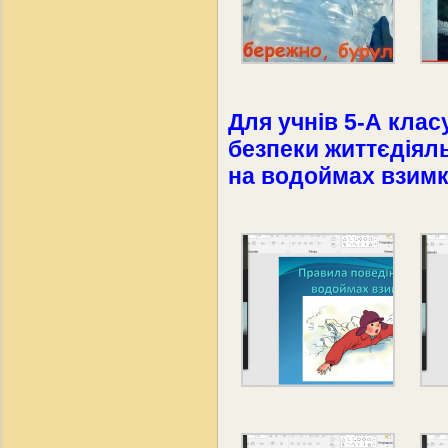
Для учнів 5-А клас
безпеки життєдіял
на водоймах взим