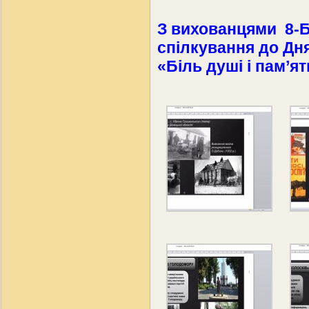
З вихованцями 8-Б
спілкування до Дн
«Біль душі і пам’я