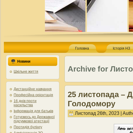
Головна
Історія НЗ
Новини
Archive for Листо
Шкільне життя
Дистанційне навчання
25 листопада – Д
Професійна орієнтація
16 днів проти
Голодомору
насильства
Інформація для батьків
Листопад 26th, 2023 | Auth
Готуємось до Державної
підсумкової атестації
Протидія булінгу
Адміністрація ЗО