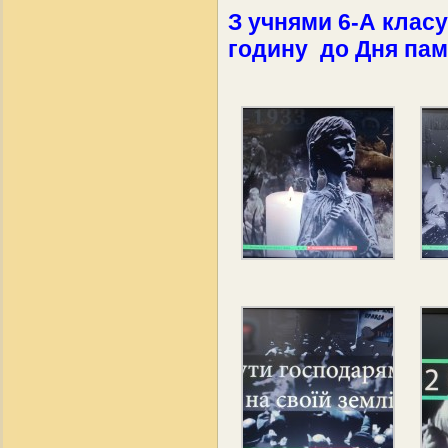
З учнями 6-А клас
годину до Дня пам