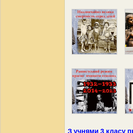
З учнями 3 класу 