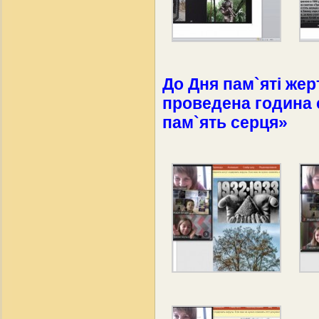
До Дня пам`яті жер
проведена година с
пам`ять серця»