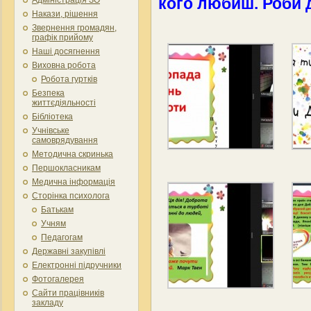
кого любиш. Роби 
Накази, рішення
Звернення громадян,
графік прийому
Наші досягнення
Виховна робота
Робота гуртків
Безпека
життєдіяльності
Бібліотека
Учнівське
самоврядування
Методична скринька
Першокласникам
Медична інформація
Сторінка психолога
Батькам
Учням
Педагогам
Державні закупівлі
Електронні підручники
Фотогалерея
Сайти працівників
закладу