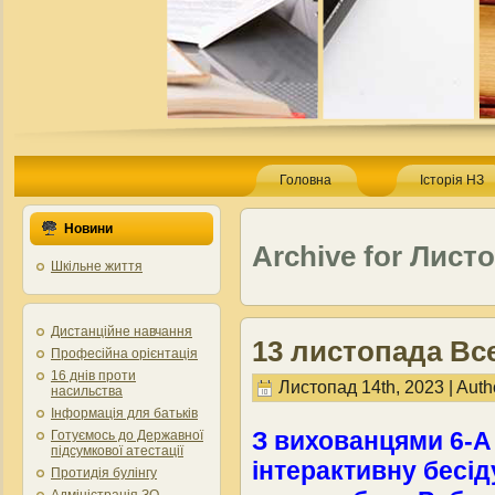
Головна
Історія НЗ
Новини
Archive for Листо
Шкільне життя
Дистанційне навчання
13 листопада Вс
Професійна орієнтація
16 днів проти
Листопад 14th, 2023 | Auth
насильства
Інформація для батьків
З вихованцями 6-А
Готуємось до Державної
підсумкової атестації
інтерактивну бесід
Протидія булінгу
Адміністрація ЗО