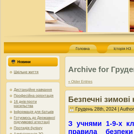
Головна
Історія НЗ
Новини
Archive for Груде
Шкільне життя
« Older Entries
Дистанційне навчання
Професійна орієнтація
Безпечні зимові 
16 днів проти
насильства
Грудень 28th, 2024 | Autho
Інформація для батьків
Готуємось до Державної
З учнями 1-9-х кл
підсумкової атестації
Протидія булінгу
правила безпек
Адміністрація ЗО