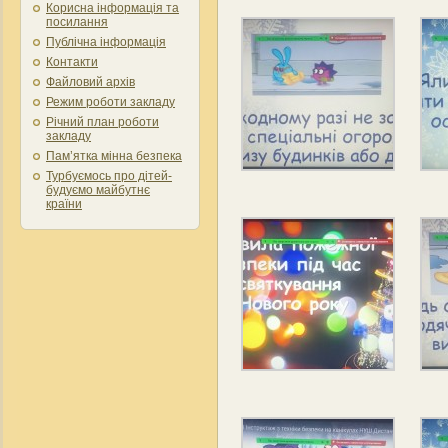
Корисна інформація та
посилання
Публічна інформація
Контакти
Файловий архів
Режим роботи закладу
Річний план роботи
закладу
Пам’ятка мінна безпека
Турбуємось про дітей-
будуємо майбутнє
країни