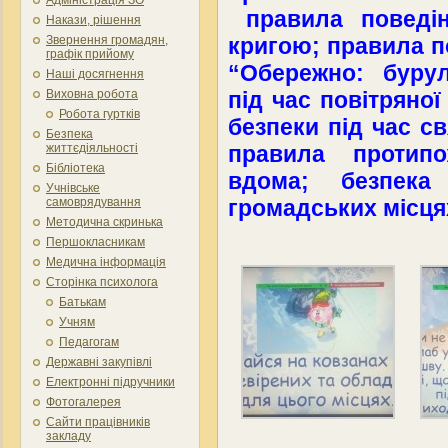
правила поведін
Накази, рішення
кригою; правила п
Звернення громадян,
графік прийому
“Обережно: бурул
Наші досягнення
під час повітряно
Виховна робота
Робота гуртків
безпеки під час с
Безпека
правила протипо
життєдіяльності
Бібліотека
вдома; безпека
Учнівське
громадських місця
самоврядування
Методична скринька
Першокласникам
Медична інформація
Сторінка психолога
Батькам
Учням
Педагогам
Державні закупівлі
Електронні підручники
Фотогалерея
Сайти працівників
закладу