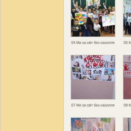
04 Ми за світ без насилля
05 М
07 Ми за світ без насилля
08 М