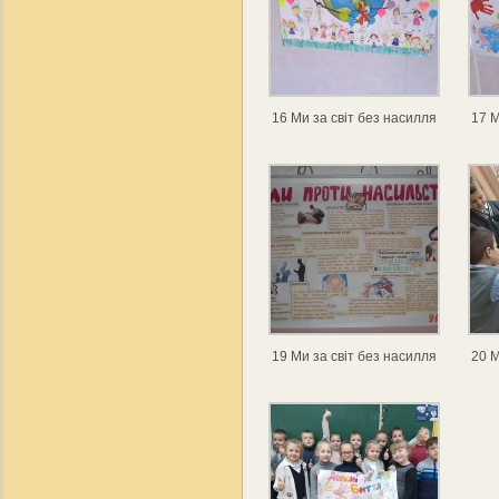
16 Ми за світ без насилля
17 М
19 Ми за світ без насилля
20 М