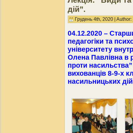
Лекція: “Види т
дій”.
Грудень 4th, 2020 | Author:
04.12.2020 – Стар
педагогіки та псих
університету внут
Олена Павлівна в 
проти насильства”
вихованців 8-9-х к
насильницьких дій