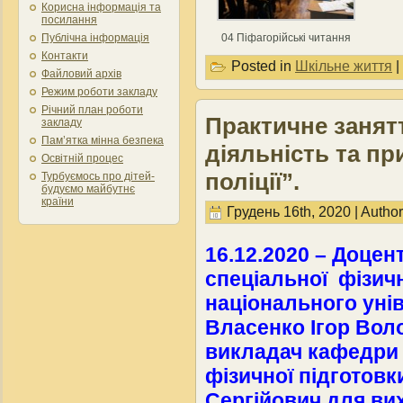
Корисна інформація та
посилання
Публічна інформація
04 Піфагорійські читання
Контакти
Posted in
Шкільне життя
|
Файловий архів
Режим роботи закладу
Річний план роботи
Практичне занят
закладу
Пам’ятка мінна безпека
діяльність та п
Освітній процес
поліції”.
Турбуємось про дітей-
будуємо майбутнє
країни
Грудень 16th, 2020 | Autho
16.12.2020 – Доцен
спеціальної фізичн
національного уні
Власенко Ігор Вол
викладач кафедри 
фізичної підготов
Сергійович для вих