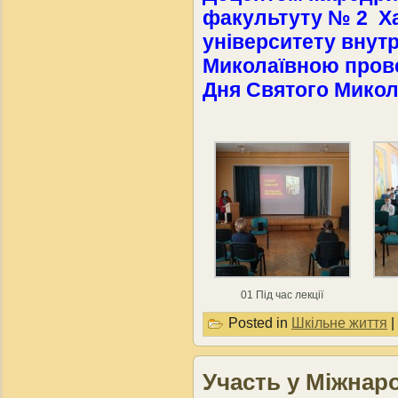
факультуту № 2 Ха
університету внут
Миколаївною прове
Дня Святого Мико
01 Під час лекції
Posted in
Шкільне життя
|
Участь у Міжна