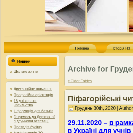
Головна
Історія НЗ
Новини
Archive for Груде
Шкільне життя
« Older Entries
Дистанційне навчання
Професійна орієнтація
Піфагорійські ч
16 днів проти
насильства
Грудень 30th, 2020 | Autho
Інформація для батьків
Готуємось до Державної
29.11.2020 –
в рамк
підсумкової атестації
Протидія булінгу
в Україні
для учнів 
Адміністрація ЗО