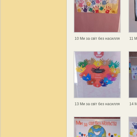
10 Ми за світ без насилля
11 М
13 Ми за світ без насилля
14 М