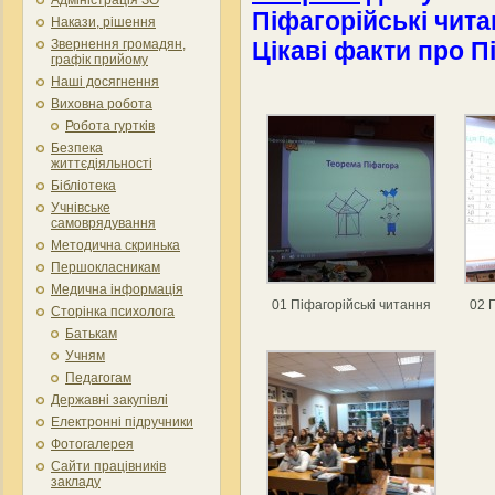
Піфагорійські чит
Накази, рішення
Цікаві факти про П
Звернення громадян,
графік прийому
Наші досягнення
Виховна робота
Робота гуртків
Безпека
життєдіяльності
Бібліотека
Учнівське
самоврядування
Методична скринька
Першокласникам
Медична інформація
01 Піфагорійські читання
02 
Сторінка психолога
Батькам
Учням
Педагогам
Державні закупівлі
Електронні підручники
Фотогалерея
Сайти працівників
закладу