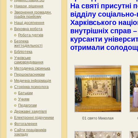
На святі присутні 
Накази, рішення
відділу соціально-
Звернення громадян,
графік прийому
Харківського наці
Наші досягнення
внутрішніх справ –
Виховна робота
Робота гуртків
курсанти університ
Безпека
отримали солодощі
життєдіяльності
Бібліотека
Учнівське
самоврядування
Методична скринька
Першокласникам
Медична інформація
Сторінка психолога
Батькам
Учням
Педагогам
Державні закупівлі
Електронні підручники
01 свято Миколая
Фотогалерея
Сайти працівників
закладу