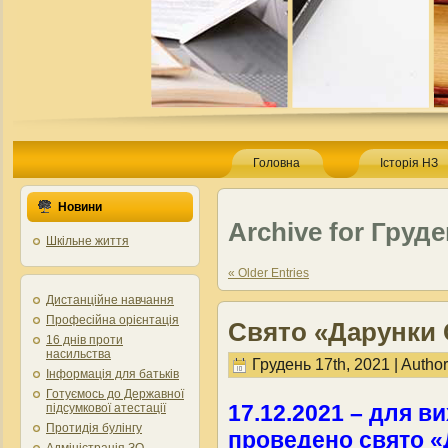
Головна
Історія НЗ
Новини
Archive for Груде
Шкільне життя
« Older Entries
Дистанційне навчання
Професійна орієнтація
Свято «Дарунки 
16 днів проти
насильства
Грудень 17th, 2021 | Autho
Інформація для батьків
Готуємось до Державної
17.12.2021 – для ви
підсумкової атестації
Протидія булінгу
проведено свято «
Адміністрація ЗО