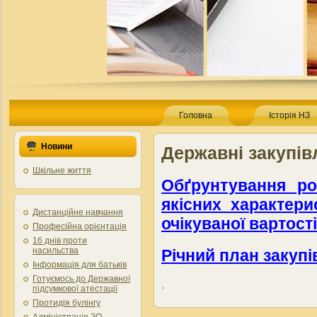
Головна
Історія НЗ
Новини
Державні закупів
Шкільне життя
Обґрунтування роз
якісних характери
Дистанційне навчання
очікуваної вартості
Професійна орієнтація
16 днів проти
насильства
Річний план закупі
Інформація для батьків
Готуємось до Державної
.
підсумкової атестації
Протидія булінгу
Адміністрація ЗО