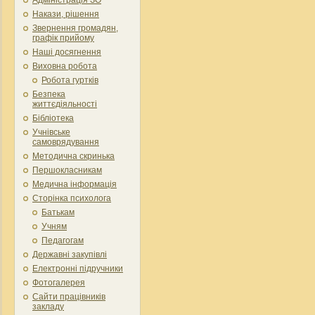
Накази, рішення
Звернення громадян,
графік прийому
Наші досягнення
Виховна робота
Робота гуртків
Безпека
життєдіяльності
Бібліотека
Учнівське
самоврядування
Методична скринька
Першокласникам
Медична інформація
Сторінка психолога
Батькам
Учням
Педагогам
Державні закупівлі
Електронні підручники
Фотогалерея
Сайти працівників
закладу