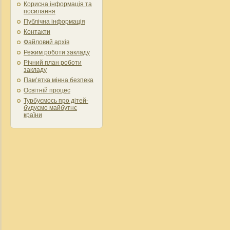
Корисна інформація та
посилання
Публічна інформація
Контакти
Файловий архів
Режим роботи закладу
Річний план роботи
закладу
Пам’ятка мінна безпека
Освітній процес
Турбуємось про дітей-
будуємо майбутнє
країни