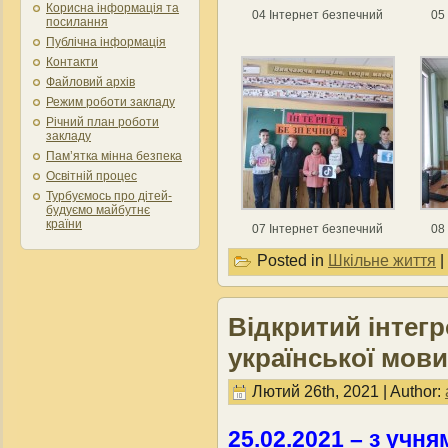
Корисна інформація та
04 Інтернет безпечний
05
посилання
Публічна інформація
Контакти
Файловий архів
Режим роботи закладу
Річний план роботи
закладу
Пам’ятка мінна безпека
Освітній процес
Турбуємось про дітей-
будуємо майбутнє
країни
07 Інтернет безпечний
08
Posted in
Шкільне життя
|
Відкритий інтегр
української мови
Лютий 26th, 2021 | Author:
25.02.2021 – з учн