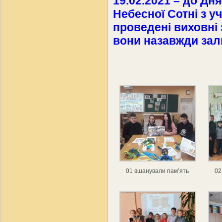
19.02.2021 – до Дн
Небесної Сотні з уч
проведені виховні 
вони назавжди за
01 вшанували пам’ять
02