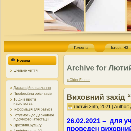
Головна
Історія НЗ
Новини
Archive for Лютий
Шкільне життя
« Older Entries
Дистанційне навчання
Професійна орієнтація
Виховний захід 
16 днів проти
насильства
Лютий 26th, 2021 | Author:
Інформація для батьків
Готуємось до Державної
26.02.2021 – для уч
підсумкової атестації
Протидія булінгу
проведен виховний
Адміністрація ЗО