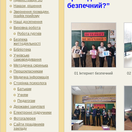
безпечний?”
Накази, рішення
Звернення громадян,
графік прийому
Наші досягнення
Виховна робота
Робота гуртків
Безпека
життєдіяльності
Бібліотека
Учнівське
самоврядування
Методична скринька
Першокласникам
01 Інтернет безпечний
02
Медична інформація
Сторінка психолога
Батькам
Учням
Педагогам
Державні закупівлі
Електронні підручники
Фотогалерея
Сайти працівників
закладу