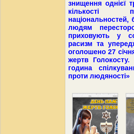
знищення однієї т
кількості п
національностей, 
людям перестор
приховують у со
расизм та упере
оголошено 27 січн
жертв Голокосту.
година спілкува
проти людяності»