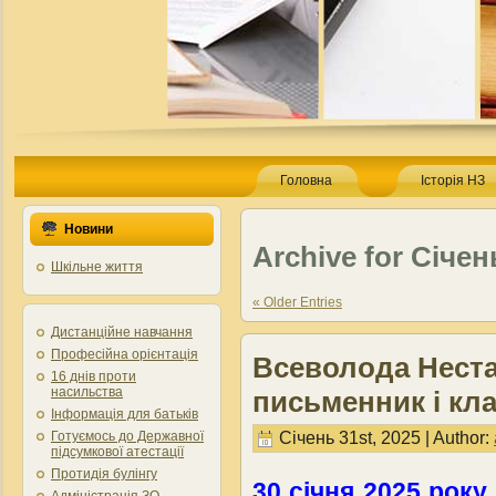
Головна
Історія НЗ
Новини
Archive for Січен
Шкільне життя
« Older Entries
Дистанційне навчання
Професійна орієнтація
Всеволода Неста
16 днів проти
насильства
письменник і кла
Інформація для батьків
Січень 31st, 2025 | Author:
Готуємось до Державної
підсумкової атестації
Протидія булінгу
30 січня 2025 року
Адміністрація ЗО