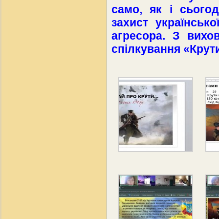
само, як і сьогод
захист українсько
агресора. З вихо
спілкування «Крути