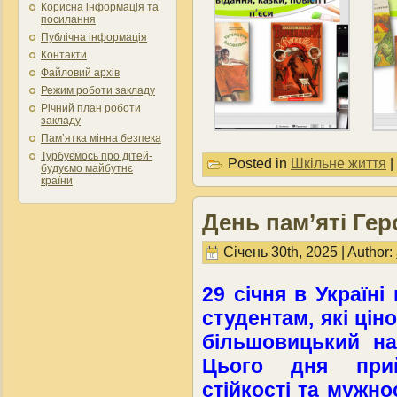
Корисна інформація та
посилання
Публічна інформація
Контакти
Файловий архів
Режим роботи закладу
Річний план роботи
закладу
Пам’ятка мінна безпека
Турбуємось про дітей-
Posted in
Шкільне життя
|
будуємо майбутнє
країни
День пам’яті Гер
Січень 30th, 2025 | Author:
29 січня в Україн
студентам, які ці
більшовицький на
Цього дня прий
стійкості та мужно