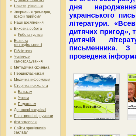
дня народженн
Накази, рішення
Звернення громадян,
українського пись
графік прийому
літератури. «Все
Наші досягнення
Виховна робота
дитячих пригод», 
Робота гуртків
дитячій літера
Безпека
життєдіяльності
письменника. З
Бібліотека
проведена інформ
Учнівське
самоврядування
Методична скринька
Першокласникам
Медична інформація
Сторінка психолога
Батькам
Учням
Педагогам
Державні закупівлі
Електронні підручники
Фотогалерея
Сайти працівників
закладу