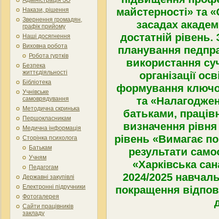
майстерності» та «
Накази, рішення
Звернення громадян,
засадах академ
графік прийому
достатній рівень.
Наші досягнення
Виховна робота
планування педпра
Робота гуртків
використання суч
Безпека
життєдіяльності
організації ос
Бібліотека
формування ключо
Учнівське
та «Налагоджен
самоврядування
Методична скринька
батьками, праців
Першокласникам
визначення рівня 
Медична інформація
рівень «Вимагає п
Сторінка психолога
Батькам
результати само
Учням
«Харківська са
Педагогам
2024/2025 навчал
Державні закупівлі
Електронні підручники
покращення відпові
Фотогалерея
Сайти працівників
закладу