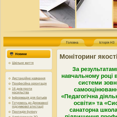
Головна
Історія НЗ
Новини
Моніторинг якості
Шкільне життя
За результатам
навчальному році в
Дистанційне навчання
системи зовн
Професійна орієнтація
самооцінюванн
16 днів проти
насильства
«Педагогічна діяль
Інформація для батьків
освіти» та «Си
Готуємось до Державної
підсумкової атестації
санаторна школа
Протидія булінгу
підвищення профес
Адміністрація ЗО