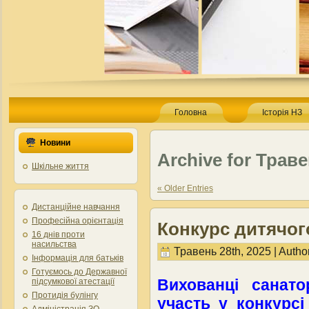
Головна
Історія НЗ
Новини
Archive for Траве
Шкільне життя
« Older Entries
Дистанційне навчання
Професійна орієнтація
Конкурс дитячо
16 днів проти
насильства
Травень 28th, 2025 | Autho
Інформація для батьків
Готуємось до Державної
Вихованці сана
підсумкової атестації
Протидія булінгу
участь у конкурс
Адміністрація ЗО