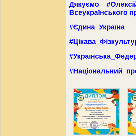
Дякуємо #Олексі
Всеукраїнського про
#Єдина_Україна
#Цікава_Фізкульту
#Українська_Феде
#Національний_пр