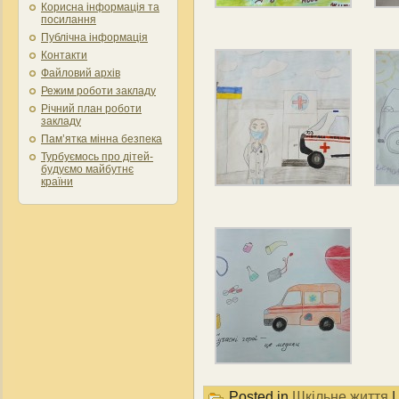
Корисна інформація та
посилання
Публічна інформація
Контакти
Файловий архів
Режим роботи закладу
Річний план роботи
закладу
Пам’ятка мінна безпека
Турбуємось про дітей-
будуємо майбутнє
країни
Posted in
Шкільне життя
|