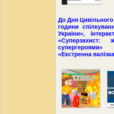
До Дня Цивільного
години спілкуван
України», інтера
«Суперзахист:
супергероями»
«Екстренна валізк