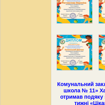
Комунальний зак
школа № 11» Ха
отримав подяку 
тижні «Ціка