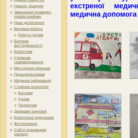
екстреної меди
Накази, рішення
медична допомога 
Звернення громадян,
графік прийому
Наші досягнення
Виховна робота
Робота гуртків
Безпека
життєдіяльності
Бібліотека
Учнівське
самоврядування
Методична скринька
Першокласникам
Медична інформація
Сторінка психолога
Батькам
Учням
Педагогам
Державні закупівлі
Електронні підручники
Фотогалерея
Сайти працівників
закладу