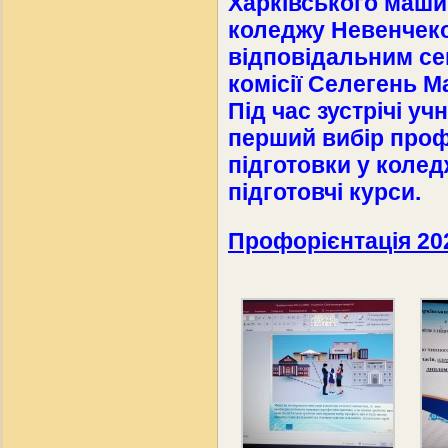
Харківського маши
коледжу Невенчек
відповідальним с
комісії Селегень 
Під час зустрічі уч
перший вибір проф
підготовки у колед
підготовчі курси.
Профорієнтація 2