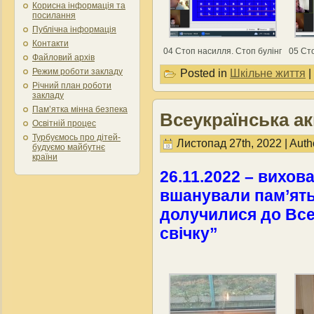
Корисна інформація та
посилання
Публічна інформація
Контакти
04 Стоп насилля. Стоп булінг
05 Ст
Файловий архів
Режим роботи закладу
Posted in
Шкільне життя
|
Річний план роботи
закладу
Пам’ятка мінна безпека
Всеукраїнська ак
Освітній процес
Турбуємось про дітей-
Листопад 27th, 2022 | Auth
будуємо майбутнє
країни
26.11.2022 – вихов
вшанували пам’ять
долучилися до Всеу
свічку”