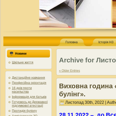
Головна
Історія НЗ
Новини
Archive for Лист
Шкільне життя
« Older Entries
Дистанційне навчання
Професійна орієнтація
Виховна година 
16 днів проти
насильства
булінг».
Інформація для батьків
Листопад 30th, 2022 | Auth
Готуємось до Державної
підсумкової атестації
Протидія булінгу
28.11.2022 – до Все
Адміністрація ЗО