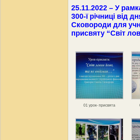
25.11.2022 – У рамк
300-ї річниці від 
Сковороди для учн
присвяту “Світ лов
01 урок- присвята