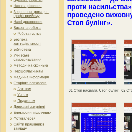
проти насильства»
Накази, рішення
Звернення громадян,
проведено виховну
графік прийому
Стоп булінг».
Наші досягнення
Виховна робота
Робота гуртків
Безпека
життєдіяльності
Бібліотека
Учнівське
самоврядування
Методична скринька
Першокласникам
Медична інформація
Сторінка психолога
Батькам
01 Стоп насилля. Стоп булінг
02 Ст
Учням
Педагогам
Державні закупівлі
Електронні підручники
Фотогалерея
Сайти працівників
закладу