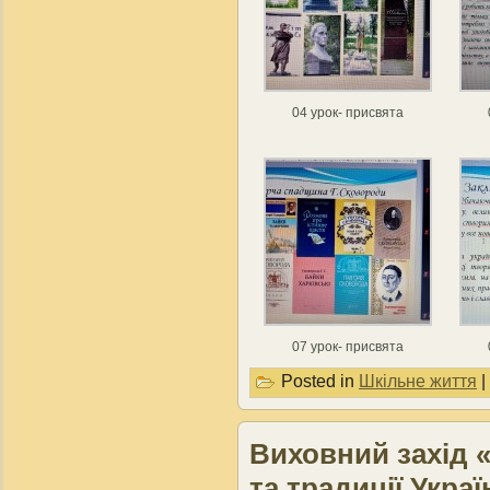
04 урок- присвята
07 урок- присвята
Posted in
Шкільне життя
|
Виховний захід «
та традиції Украї