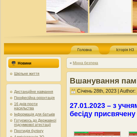
Головна
Історія НЗ
«
Мінна безпека
Новини
Шкільне життя
Вшанування пам’
Січень 28th, 2023 | Author:
Дистанційне навчання
Професійна орієнтація
27.01.2023 – з учн
16 днів проти
насильства
бесіду присвячену 
Інформація для батьків
Готуємось до Державної
підсумкової атестації
Протидія булінгу
Адміністрація ЗО