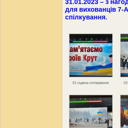
31.01.2023 – з наго
для вихованців 7-
спілкування.
01 година спілкування
02