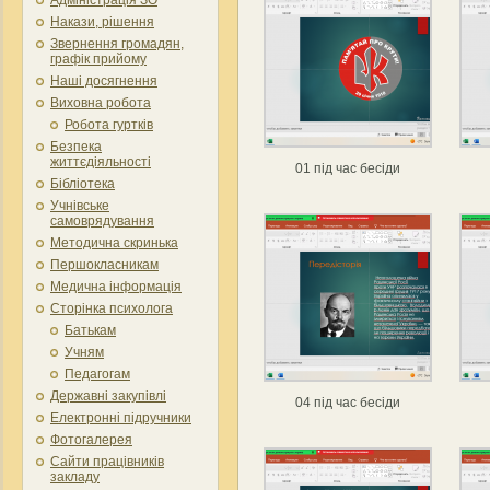
Накази, рішення
Звернення громадян,
графік прийому
Наші досягнення
Виховна робота
Робота гуртків
Безпека
життєдіяльності
01 під час бесіди
Бібліотека
Учнівське
самоврядування
Методична скринька
Першокласникам
Медична інформація
Сторінка психолога
Батькам
Учням
Педагогам
Державні закупівлі
04 під час бесіди
Електронні підручники
Фотогалерея
Сайти працівників
закладу