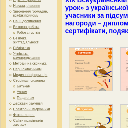
XIX Всеукраїнській
Накази, рішення
урок» з українсько
Звернення громадян,
учасники за підсу
графік прийому
Наші досягнення
нагороди – дипломи І
Виховна робота
сертифікати, подяк
Робота гуртків
Безпека
життєдіяльності
Бібліотека
Учнівське
самоврядування
Методична скринька
Першокласникам
Медична інформація
Сторінка психолога
Батькам
Учням
Педагогам
Державні закупівлі
Електронні підручники
Фотогалерея
Сайти працівників
закладу