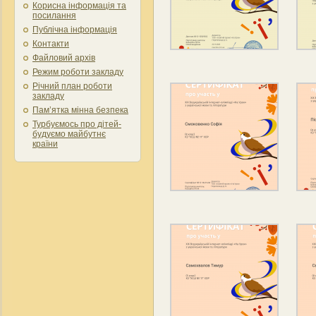
Корисна інформація та
посилання
Публічна інформація
Контакти
Файловий архів
Режим роботи закладу
Річний план роботи
закладу
Пам’ятка мінна безпека
Турбуємось про дітей-
будуємо майбутнє
країни