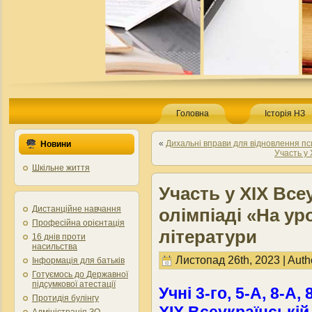
Головна
Історія НЗ
«
Дихальні вправи для відновлення пс
Новини
Участь у 
Шкільне життя
Участь у XIX Все
Дистанційне навчання
олімпіаді «На ур
Професійна орієнтація
літератури
16 днів проти
насильства
Листопад 26th, 2023 | Auth
Інформація для батьків
Готуємось до Державної
підсумкової атестації
Учні 3-го, 5-А, 8-А,
Протидія булінгу
Адміністрація ЗО