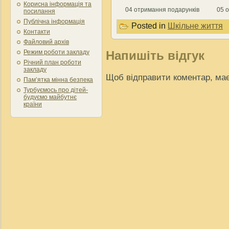
Корисна інформація та
04 отримання подарунків
05 
посилання
Публічна інформація
Posted in
Шкільне життя
Контакти
Файловий архів
Режим роботи закладу
Напишіть відгук
Річний план роботи
закладу
Щоб відправити коментар, ма
Пам’ятка мінна безпека
Турбуємось про дітей-
будуємо майбутнє
країни