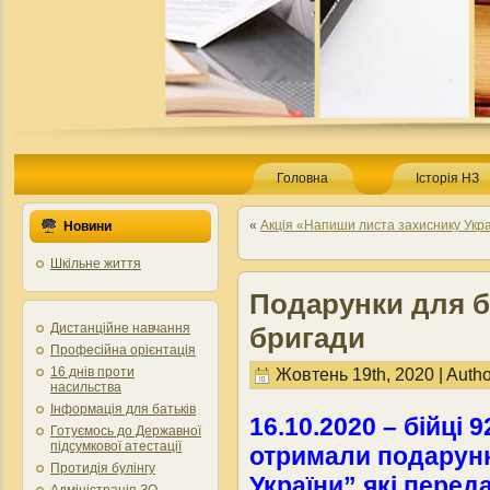
Головна
Історія НЗ
«
Акція «Напиши листа захиснику Укр
Новини
Шкільне життя
Подарунки для бі
Дистанційне навчання
бригади
Професійна орієнтація
Жовтень 19th, 2020 | Autho
16 днів проти
насильства
Інформація для батьків
16.10.2020 – бійці 
Готуємось до Державної
підсумкової атестації
отримали подарунк
Протидія булінгу
України” які перед
Адміністрація ЗО