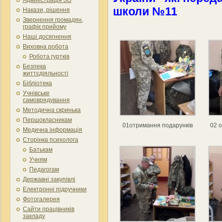
школи №11
Накази, рішення
Звернення громадян,
графік прийому
Наші досягнення
Виховна робота
Робота гуртків
Безпека
життєдіяльності
Бібліотека
Учнівське
самоврядування
Методична скринька
Першокласникам
01отримання подарунків
02 
Медична інформація
Сторінка психолога
Батькам
Учням
Педагогам
Державні закупівлі
Електронні підручники
Фотогалерея
Сайти працівників
закладу