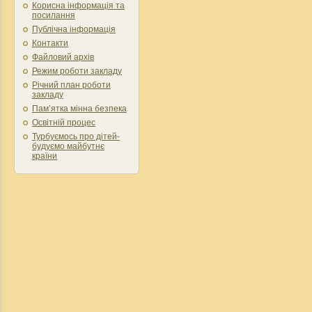
Корисна інформація та
посилання
Публічна інформація
Контакти
Файловий архів
Режим роботи закладу
Річний план роботи
закладу
Пам’ятка мінна безпека
Освітній процес
Турбуємось про дітей-
будуємо майбутнє
країни