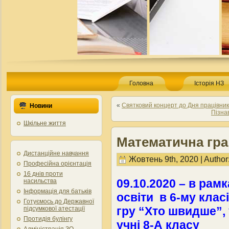
Головна
Історія НЗ
«
Святковий концерт до Дня працівникі
Новини
Пiзна
Шкільне життя
Математична гр
Дистанційне навчання
Жовтень 9th, 2020 | Author
Професійна орієнтація
16 днів проти
09.10.2020 – в рам
насильства
Інформація для батьків
освіти в 6-му кла
Готуємось до Державної
гру “Хто швидше”, 
підсумкової атестації
Протидія булінгу
учні 8-А класу
Адміністрація ЗО