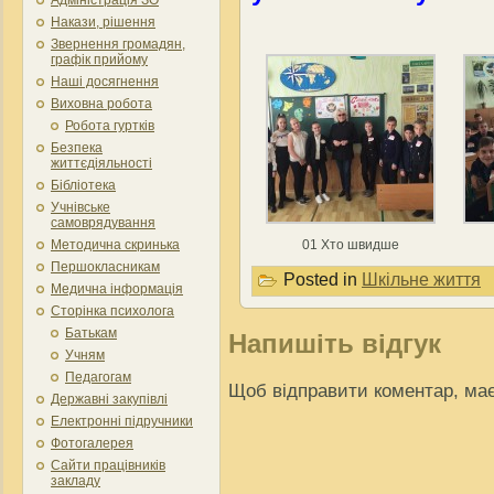
Накази, рішення
Звернення громадян,
графік прийому
Наші досягнення
Виховна робота
Робота гуртків
Безпека
життєдіяльності
Бібліотека
Учнівське
самоврядування
Методична скринька
01 Хто швидше
Першокласникам
Posted in
Шкільне життя
Медична інформація
Сторінка психолога
Батькам
Напишіть відгук
Учням
Педагогам
Щоб відправити коментар, ма
Державні закупівлі
Електронні підручники
Фотогалерея
Сайти працівників
закладу