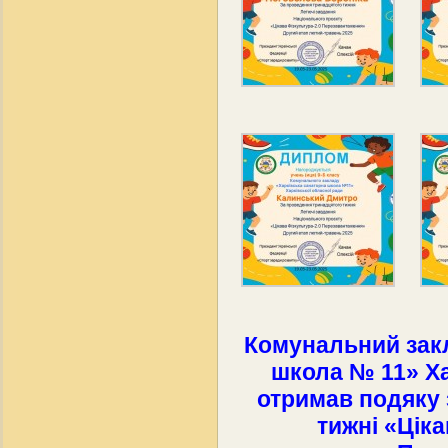
Комунальний зак
школа № 11» Ха
отримав подяку 
тижні «Ціка