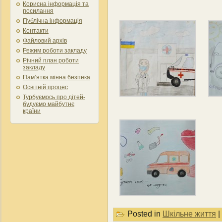
Корисна інформація та
посилання
Публічна інформація
Контакти
Файловий архів
Режим роботи закладу
Річний план роботи
закладу
Пам’ятка мінна безпека
Освітній процес
Турбуємось про дітей-
будуємо майбутнє
країни
Posted in
Шкільне життя
|