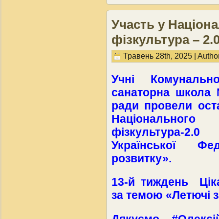
Участь у Націона
фізкультура – 2.
Травень 28th, 2025 | Autho
Учні Комунальн
санаторна школа 
ради провели оста
Національно
фізкультура-2.
Української Фе
розвитку».
13-й тиждень Цік
за темою «Летючі 
Дякуємо #Олексі