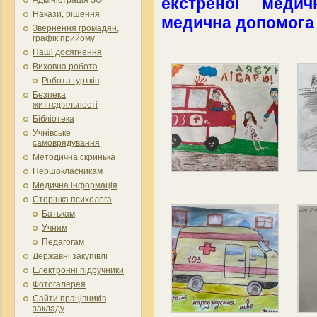
екстреної меди
Накази, рішення
медична допомога 
Звернення громадян,
графік прийому
Наші досягнення
Виховна робота
Робота гуртків
Безпека
життєдіяльності
Бібліотека
Учнівське
самоврядування
Методична скринька
Першокласникам
Медична інформація
Сторінка психолога
Батькам
Учням
Педагогам
Державні закупівлі
Електронні підручники
Фотогалерея
Сайти працівників
закладу