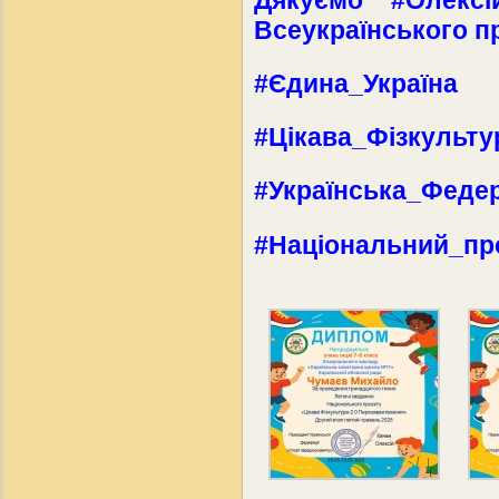
Всеукраїнського про
#Єдина_Україна
#Цікава_Фізкульту
#Українська_Феде
#Національний_пр