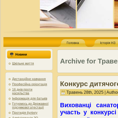
Головна
Історія НЗ
Новини
Archive for Траве
Шкільне життя
Дистанційне навчання
Конкурс дитячо
Професійна орієнтація
16 днів проти
Травень 28th, 2025 | Autho
насильства
Інформація для батьків
Вихованці сана
Готуємось до Державної
підсумкової атестації
участь у конкурс
Протидія булінгу
Адміністрація ЗО