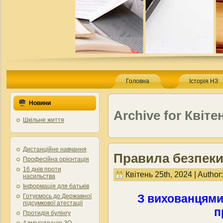
Головна
Історія НЗ
Новини
Archive for Квіте
Шкільне життя
Дистанційне навчання
Правила безпеки
Професійна орієнтація
16 днів проти
Квітень 25th, 2024 | Author
насильства
Інформація для батьків
З вихованцями
Готуємось до Державної
підсумкової атестації
п
Протидія булінгу
Адміністрація ЗО