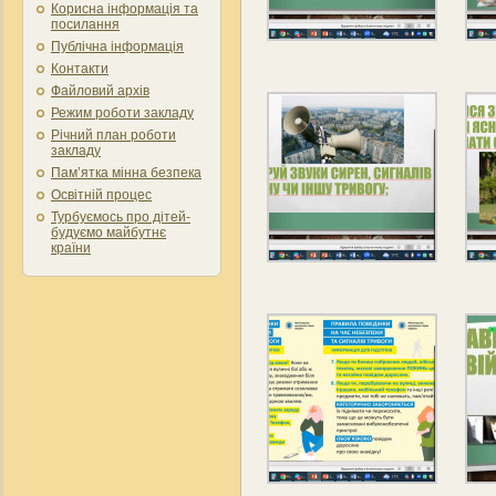
Корисна інформація та
посилання
Публічна інформація
Контакти
Файловий архів
Режим роботи закладу
Річний план роботи
закладу
Пам’ятка мінна безпека
Освітній процес
Турбуємось про дітей-
будуємо майбутнє
країни