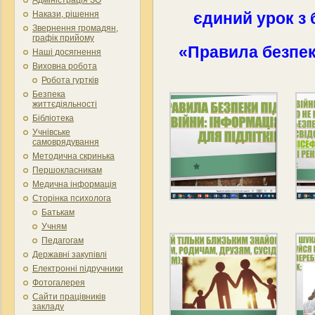
Накази, рішення
єдиний урок з 
Звернення громадян,
графік прийому
«Правила безпеки
Наші досягнення
Виховна робота
Робота гуртків
Безпека
життєдіяльності
Бібліотека
Учнівське
самоврядування
Методична скринька
Першокласникам
Медична інформація
Сторінка психолога
Батькам
Учням
Педагогам
Державні закупівлі
Електронні підручники
Фотогалерея
Сайти працівників
закладу