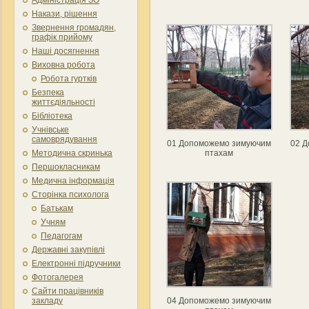
Накази, рішення
Звернення громадян,
графік прийому
Наші досягнення
Виховна робота
Робота гуртків
Безпека
життєдіяльності
Бібліотека
Учнівське
самоврядування
01 Допоможемо зимуючим
02 
Методична скринька
птахам
Першокласникам
Медична інформація
Сторінка психолога
Батькам
Учням
Педагогам
Державні закупівлі
Електронні підручники
Фотогалерея
Сайти працівників
закладу
04 Допоможемо зимуючим