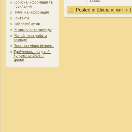
птахам
Корисна інформація та
посилання
Posted in
Шкільне життя
|
Публічна інформація
Контакти
Файловий архів
Режим роботи закладу
Річний план роботи
закладу
Пам’ятка мінна безпека
Турбуємось про дітей-
будуємо майбутнє
країни