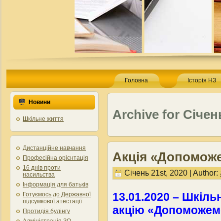
Головна
Історія НЗ
Новини
Archive for Січен
Шкільне життя
Дистанційне навчання
Акція «Допомож
Професійна орієнтація
16 днів проти
Січень 21st, 2020 | Author:
насильства
Інформація для батьків
13.01.2020 – Шкіл
Готуємось до Державної
підсумкової атестації
акцію «Допоможем
Протидія булінгу
Адміністрація ЗО